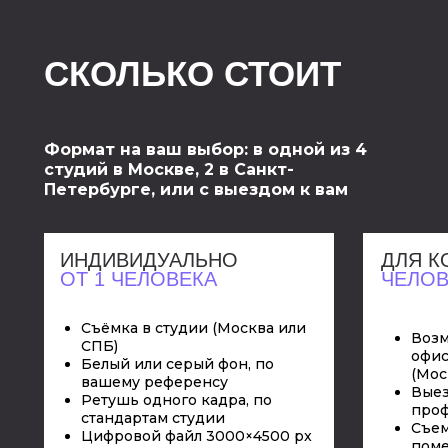
СКОЛЬКО СТОИТ
Формат на ваш выбор: в одной из 4
студий в Москве, 2 в Санкт-
Петербурге, или с выездом к вам
ИНДИВИДУАЛЬНО
ДЛЯ 
ОТ 1 ЧЕЛОВЕКА
ЧЕЛОВ
Съёмка в студии (Москва или
Возм
СПБ)
офис
Белый или серый фон, по
(Мос
вашему референсу
Выез
Ретушь одного кадра, по
проф
стандартам студии
Съем
Цифровой файл 3000×4500 px
пом