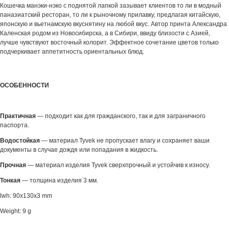
Кошечка манэки-нэко с поднятой лапкой зазывает клиентов то ли в модный
паназиатский ресторан, то ли к рыночному прилавку, предлагая китайскую,
японскую и вьетнамскую вкуснятину на любой вкус. Автор принта Александра
Каленская родом из Новосибирска, а в Сибири, ввиду близости с Азией,
лучше чувствуют восточный колорит. Эффектное сочетание цветов только
подчеркивает аппетитность ориентальных блюд.
ОСОБЕННОСТИ
Практичная
— подходит как для гражданского, так и для заграничного
паспорта.
Водостойкая
— материал Tyvek не пропускает влагу и сохраняет ваши
документы в случае дождя или попадания в жидкость.
Прочная
— материал изделия Tyvek сверхпрочный и устойчив к износу.
Тонкая
— толщина изделия 3 мм.
lwh: 90x130x3 mm
Weight: 9 g