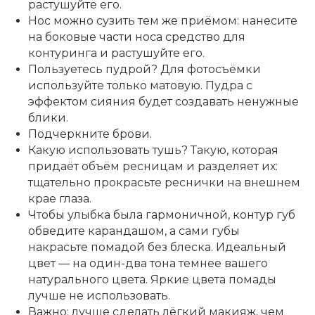
растушуйте его.
Нос можно сузить тем же приёмом: нанесите
на боковые части носа средство для
контуринга и растушуйте его.
Пользуетесь пудрой? Для фотосъёмки
используйте только матовую. Пудра с
эффектом сияния будет создавать ненужные
блики.
Подчеркните брови.
Какую использовать тушь? Такую, которая
придаёт объём ресницам и разделяет их:
тщательно прокрасьте реснички на внешнем
крае глаза.
Чтобы улыбка была гармоничной, контур губ
обведите карандашом, а сами губы
накрасьте помадой без блеска. Идеальный
цвет — на один-два тона темнее вашего
натурального цвета.
Яркие цвета помады
лучше не использовать
.
Важно: лучше сделать лёгкий макияж, чем