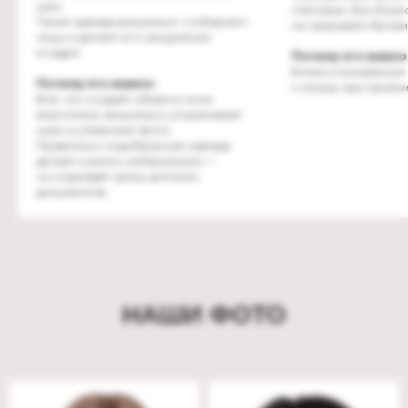
шеи.
стёклами, без блик
Такая одежда визуально «собирает»
не закрывать брови
лицо и делает его аккуратнее
в кадре.
Почему это важно
Блики и искажения 
Почему это важно:
к отказу при приём
Всё, что создаёт объём в зоне
воротника, визуально укорачивает
шею и утяжеляет фото.
Правильно подобранная одежда
делает снимок нейтральным —
он подойдёт сразу для всех
документов.
НАШИ ФОТО