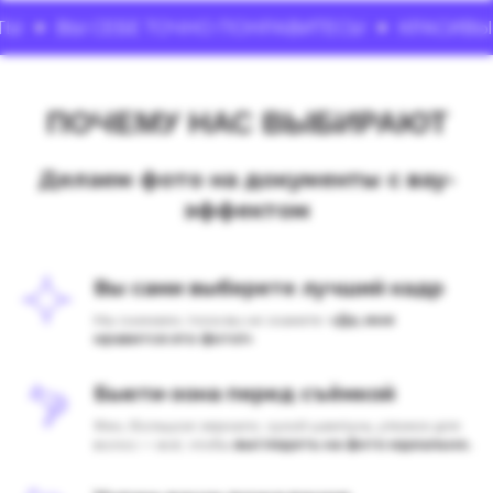
Е ТОЧНО ПОНРАВИТЕСЬ!
КРАСИВЫЕ ФОТО НА 
ПОЧЕМУ НАС ВЫБИРАЮТ
Делаем фото на документы с вау-
эффектом
Вы сами выберете лучший кадр
Мы снимаем, пока вы не скажете:
«Да, мне
нравится это фото!»
Бьюти-зона перед съёмкой
Фен, большое зеркало, сухой шампунь, утюжок для
волос — всё, чтобы
выглядеть на фото идеально.