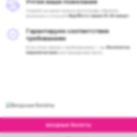
Учтем ваши пожелания
Скажите на какие нюансы фотографу обратить
внимание и получите
Вау!Фото через 15−20 минут.
Гарантируем соответствие
требованиям
Если отказ связан с требованиями — мы
бесплатно
перепечатаем
или переделаем фото.
входные билеты