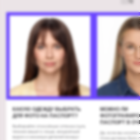
в воскресенье, 17:00. заезд в арендные палатки
и номерной фонд возможен с 16:00 в четверг,
23 июля.
парковка, трансфер и проживание
оплачиваются отдельно.
купить билеты
КАКУЮ ОДЕЖДУ ВЫБРАТЬ
МОЖНО ЛИ
ДЛЯ ФОТО НА ПАСПОРТ?
ФОТОГРАФИРО
ПАСПОРТ В ОЧ
Выбирайте спокойные оттенки (чуть
темнее вашего лица), аккуратный
Да, если вы носите 
вырез и минимум деталей вокруг
Очки должны быть 