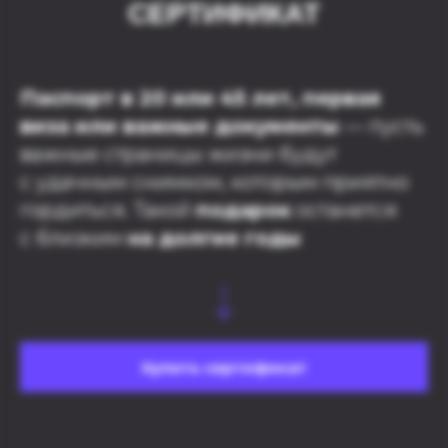
СЕРТИФИКАТ
Паспорт в 20 или 45 лет, первая
виза или важные документы
— пусть
важные страницы жизни будут
с удачным снимком, которым приятно
гордиться. Такой
подарок
останется
с близким
на долгие годы
Купить сертификат