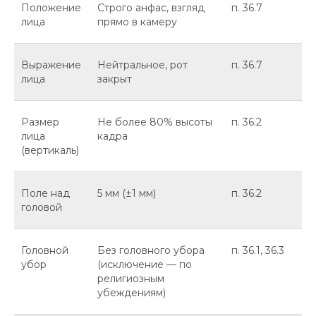
Положение
Строго анфас, взгляд
п. 36.7
лица
прямо в камеру
Выражение
Нейтральное, рот
п. 36.7
лица
закрыт
Размер
Не более 80% высоты
п. 36.2
лица
кадра
(вертикаль)
Поле над
5 мм (±1 мм)
п. 36.2
головой
Головной
Без головного убора
п. 36.1, 36.3
убор
(исключение — по
религиозным
убеждениям)