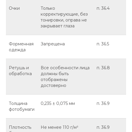
Очки
Только
п. 36.4
корректирующие, без
тонировки, оправа не
закрывает глаза
Форменная
Запрещена
п. 36.5
одежда
Ретушь и
Все особенности лица
п. 36.8
обработка
должны быть
отображены
достоверно
Толщина
0,235 ± 0,075 мм
п. 36.9
фотобумаги
Плотность
Не менее 110 г/м²
п. 36.9